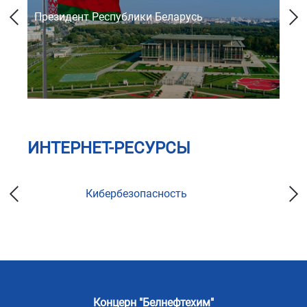
Президент Республики Беларусь
Со
ИНТЕРНЕТ-РЕСУРСЫ
Кибербезопасность
Концерн "Белнефтехим"