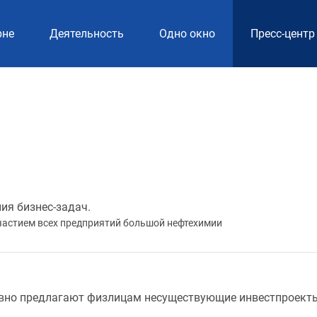
рне
Деятельность
Одно окно
Пресс-центр
ия бизнес-задач.
частием всех предприятий большой нефтехимии
ивно предлагают физлицам несуществующие инвестпроект