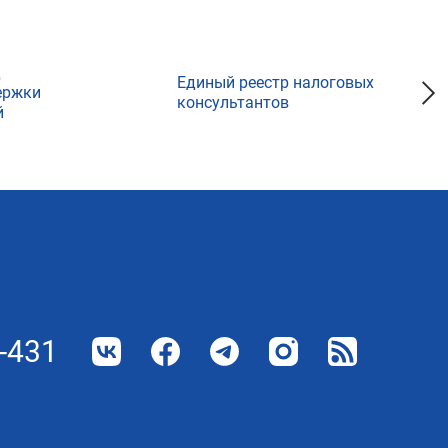
д
Единый реестр налоговых
ержки
консультантов
й
-431