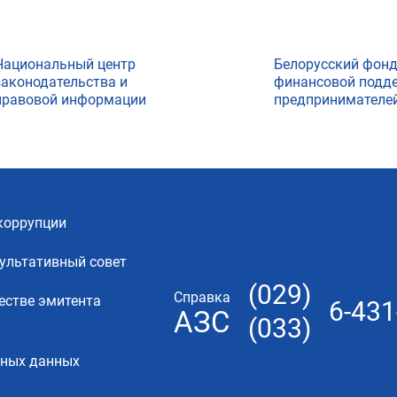
Национальный центр
Белорусский фон
законодательства и
финансовой подд
правовой информации
предпринимателе
коррупции
ультативный совет
(029)
Справка
естве эмитента
6-431
АЗС
(033)
ьных данных