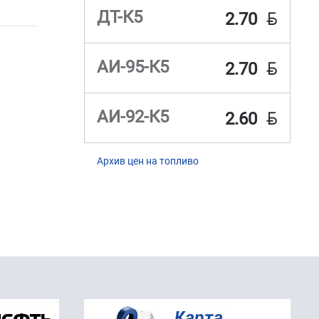
BYN
ДТ-К5
2.70
BYN
АИ-95-К5
2.70
BYN
АИ-92-К5
2.60
Архив цен на топливо