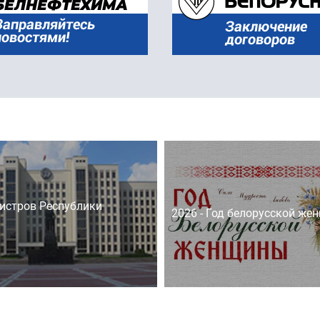
истров Республики
2026 - Год белорусской же