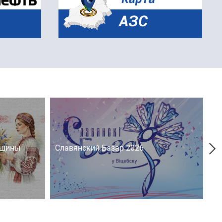
нщины
Славянский Базар 2026
На