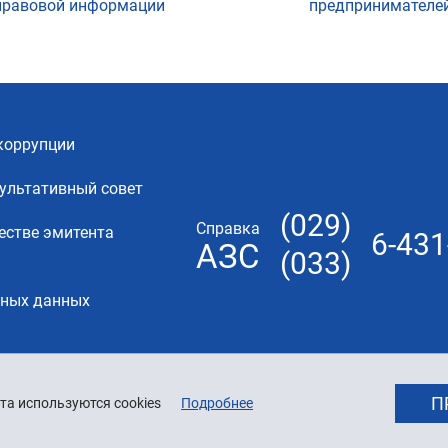
правовой информации
предпринимателе
коррупции
ультативный совет
(029)
Справка
естве эмитента
6-431
АЗС
(033)
ьных данных
П
та используются cookies
Подробнее
© 2026 «Белнефтехим»