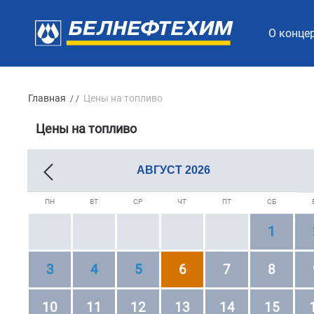
О конце
Главная
Цены на топливо
/ /
Цены на топливо
АВГУСТ
2026
ПН
ВТ
СР
ЧТ
ПТ
СБ
1
3
4
5
6
7
8
10
11
12
13
14
15