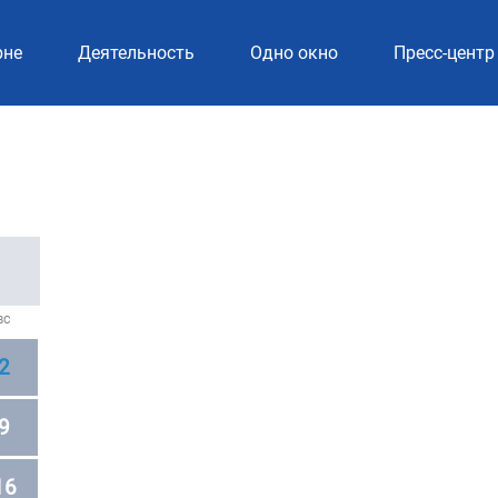
рне
Деятельность
Одно окно
Пресс-центр
ВС
2
9
16