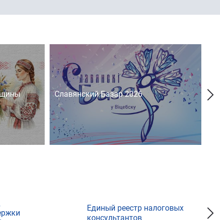
нщины
Славянский Базар 2026
На
д
Единый реестр налоговых
ержки
консультантов