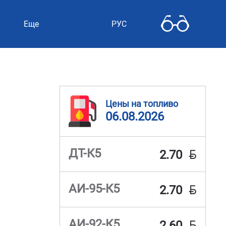
Еще
РУС
Цены на топливо
06.08.2026
BYN
ДТ-К5
2.70
BYN
АИ-95-К5
2.70
BYN
АИ-92-К5
2.60