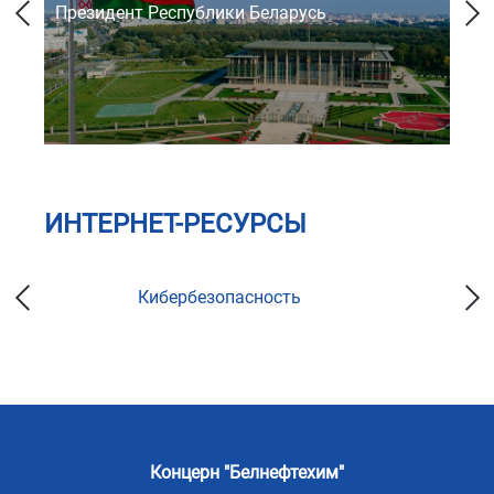
Президент Республики Беларусь
Со
ИНТЕРНЕТ-РЕСУРСЫ
Кибербезопасность
Концерн "Белнефтехим"