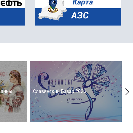
нщины
Славянский Базар 2026
На