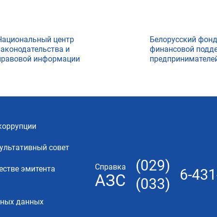
Национальный центр
Белорусский фон
законодательства и
финансовой подд
правовой информации
предпринимателе
коррупции
ультативный совет
(029)
Справка
естве эмитента
6-431
АЗС
(033)
ьных данных