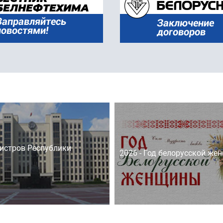
истров Республики
2026 - Год белорусской же