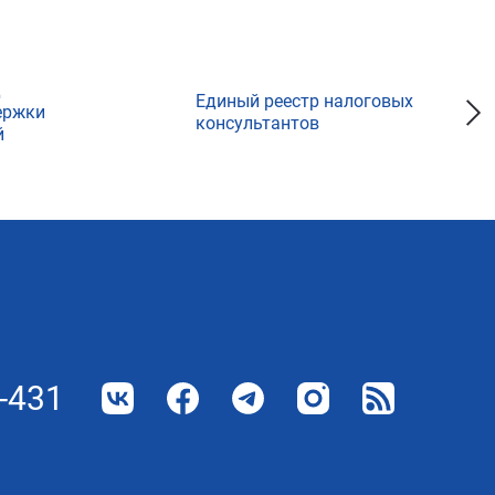
д
Единый реестр налоговых
ержки
консультантов
й
-431