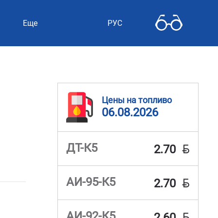
Еще
РУС
Цены на топливо
06.08.2026
BYN
ДТ-К5
2.70
BYN
АИ-95-К5
2.70
BYN
АИ-92-К5
2.60