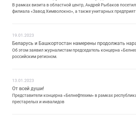
В рамках визита в областной центр, Андрей Рыбаков посетил
филиала «Завод Химволокно», а также унитарных предприят
19.01.2023
Беларусь и Башкортостан намерены продолжать нар
Об этом заявил журналистам председатель концерна «Белне
российским регионом.
13.01.2023
От всей души!
Представители концерна «Белнефтехим» в рамках республик
престарелых и инвалидов