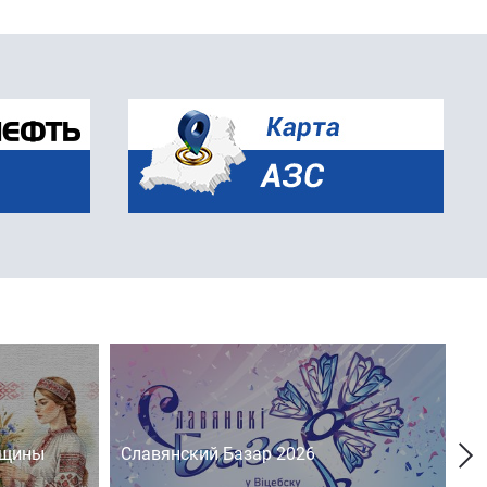
нщины
Славянский Базар 2026
На