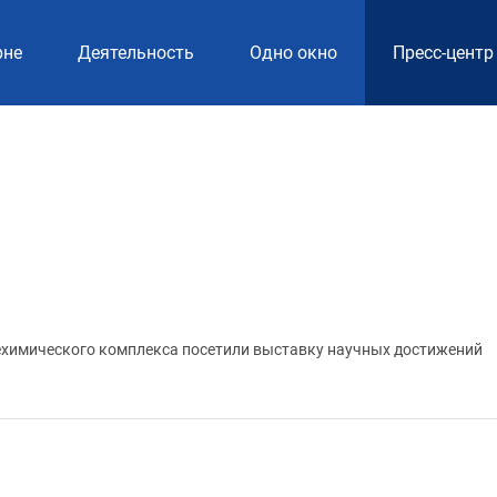
рне
Деятельность
Одно окно
Пресс-центр
ехимического комплекса посетили выставку научных достижений