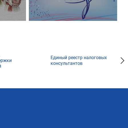
д
Единый реестр налоговых
ержки
консультантов
й