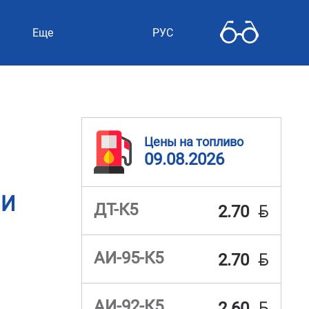
Еще
РУС
Цены на топливо
09.08.2026
ЛИ
BYN
ДТ-К5
2.70
BYN
АИ-95-К5
2.70
BYN
АИ-92-К5
2.60