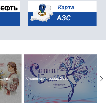
нщины
Славянский Базар 2026
На