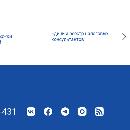
д
Единый реестр налоговых
ержки
консультантов
й
-431