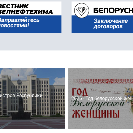
истров Республики
2026 - Год белорусской же