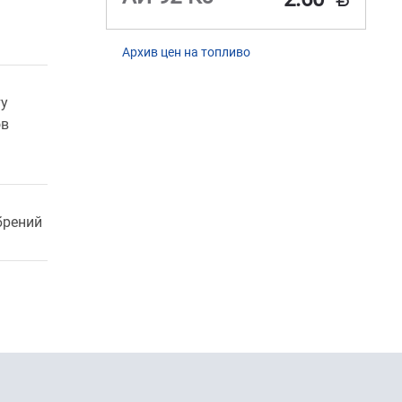
Архив цен на топливо
ту
ов
брений