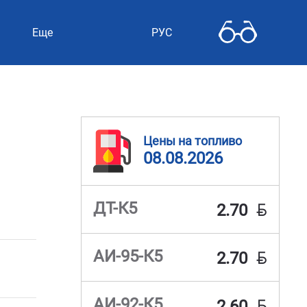
Еще
РУС
Цены на топливо
08.08.2026
BYN
ДТ-К5
2.70
BYN
АИ-95-К5
2.70
BYN
АИ-92-К5
2.60