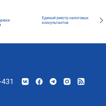
д
Единый реестр налоговых
ержки
консультантов
й
-431