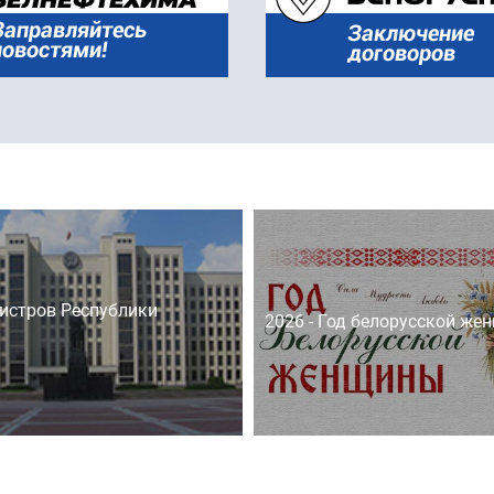
истров Республики
2026 - Год белорусской же