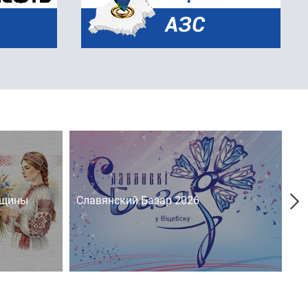
нщины
Славянский Базар 2026
На