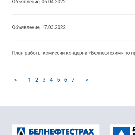
Объявление, 06.04.2022
Объявление, 17.03.2022
План работы комиссии концерна «Белнефтехим» по п
<
1
2
3
4
5
6
7
>