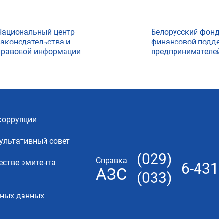
Национальный центр
Белорусский фон
законодательства и
финансовой подд
правовой информации
предпринимателе
коррупции
ультативный совет
(029)
Справка
естве эмитента
6-431
АЗС
(033)
ьных данных