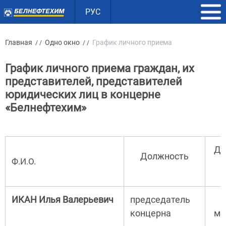
РУС
Главная
Одно окно
График личного приема
/ /
/ /
График личного приема граждан, их
представителей, представителей
юридических лиц в концерне
«Белнефтехим»
Де
Должность
Ф.И.О.
ИКАН Илья Валерьевич
председатель
концерна
ме