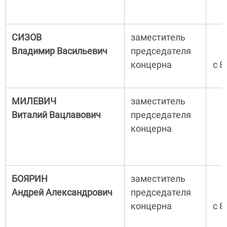
СИЗОВ
заместитель
Владимир Васильевич
председателя
концерна
с 8
МИЛЕВИЧ
заместитель
Виталий Вацлавович
председателя
концерна
с
БОЯРИН
заместитель
Андрей Александрович
председателя
концерна
с 8