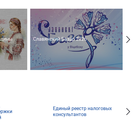
нщины
Славянский Базар 2026
На
д
Единый реестр налоговых
ержки
консультантов
й