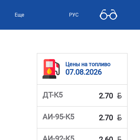
Еще
РУС
Цены на топливо
07.08.2026
BYN
ДТ-К5
2.70
BYN
АИ-95-К5
2.70
BYN
АИ-92-К5
2.60