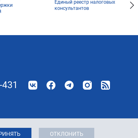
Единый реестр налоговых
ержки
консультантов
й
-431
РИНЯТЬ
ОТКЛОНИТЬ