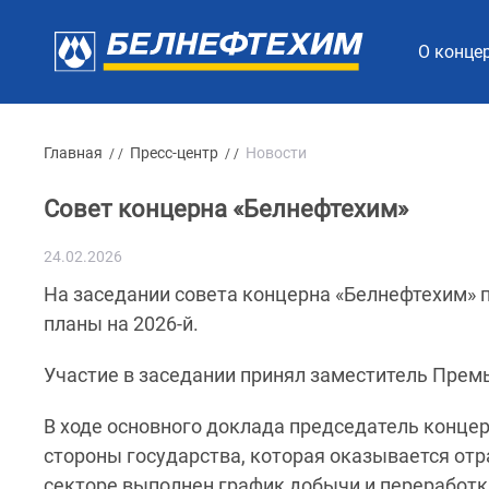
О конце
Главная
Пресс-центр
Новости
/ /
/ /
Совет концерна «Белнефтехим»
24.02.2026
На заседании совета концерна «Белнефтехим» п
планы на 2026-й.
Участие в заседании принял заместитель Прем
В ходе основного доклада председатель конце
стороны государства, которая оказывается от
секторе выполнен график добычи и переработк