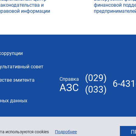
законодательства и
финансовой подд
правовой информации
предпринимателе
коррупции
ультативный совет
(029)
Справка
естве эмитента
6-431
АЗС
(033)
ьных данных
П
та используются cookies
Подробнее