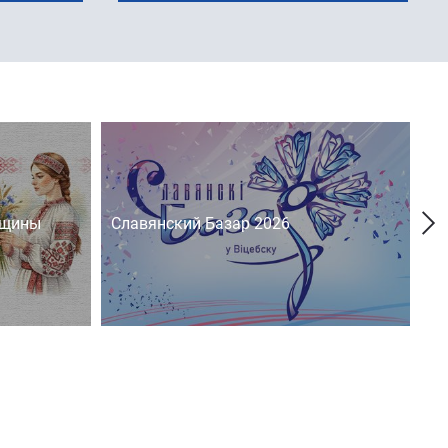
нщины
Славянский Базар 2026
На
д