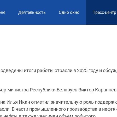
рне
Деятельность
Одно окно
Пресс-центр
одведены итоги работы отрасли в 2025 году и обсу
ьер-министра Республики Беларусь Виктор Каранкев
рна Илья Икан отметил значительную роль поддержк
расли. В части промышленного производства в нефтя
и нефти, а также увеличен объём добытого