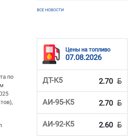
ВСЕ НОВОСТИ
Цены на топливо
07.08.2026
та по
BYN
ДТ-К5
2.70
ем
025
BYN
АИ-95-К5
тов),
2.70
BYN
АИ-92-К5
2.60
л