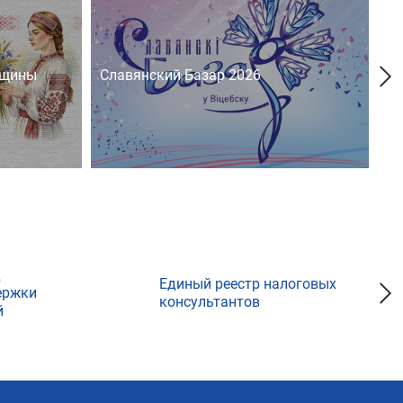
нщины
Славянский Базар 2026
На
д
Единый реестр налоговых
ержки
консультантов
й