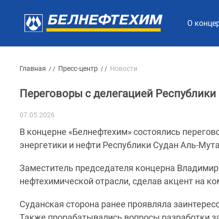
О конце
Главная
Пресс-центр
Новости
/ /
/ /
Переговоры с делегацией Республики
07.05.2026
В концерне «Белнефтехим» состоялись перегово
энергетики и нефти Республики Судан Аль-Му
Заместитель председателя концерна Владимир
нефтехимической отрасли, сделав акцент на ко
Суданская сторона ранее проявляла заинтерес
Также прорабатывались вопросы разработки за