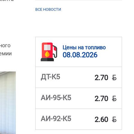
ВСЕ НОВОСТИ
ного
Цены на топливо
демии
08.08.2026
BYN
ДТ-К5
2.70
BYN
АИ-95-К5
2.70
BYN
АИ-92-К5
2.60