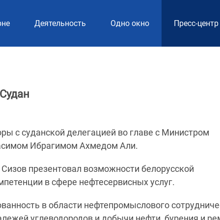
рне
Деятельность
Одно окно
Пресс-центр
 Судан
ры с суданской делегацией во главе с Министром
тасимом Ибрагимом Ахмедом Али.
 Сизов презентовал возможности белорусской
мпетенции в сфере нефтесервисных услуг.
ованность в области нефтепромыслового сотрудниче
лежей углеводородов и добычи нефти, бурения и ре