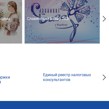
нщины
Славянский Базар 2026
На
д
Единый реестр налоговых
ержки
консультантов
й