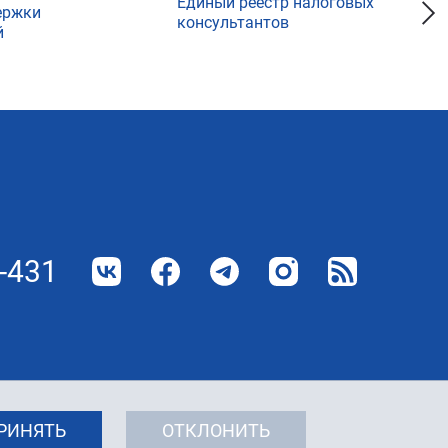
Единый реестр налоговых
ержки
консультантов
й
-431
РИНЯТЬ
ОТКЛОНИТЬ