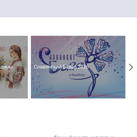
нщины
Славянский Базар 2026
На
д