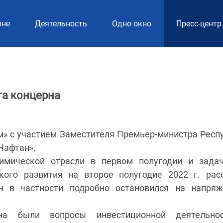
рне
Деятельность
Одно окно
Пресс-центр
та концерна
м» с участием Заместителя Премьер-министра Респ
Нафтан».
имической отрасли в первом полугодии и зада
кого развития на второе полугодие 2022 г. рас
н в частности подробно остановился на напря
на были вопросы инвестиционной деятельно