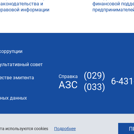
законодательства и
финансовой подд
правовой информации
предпринимателе
коррупции
ультативный совет
(029)
Справка
естве эмитента
6-431
АЗС
(033)
ьных данных
П
та используются cookies
Подробнее