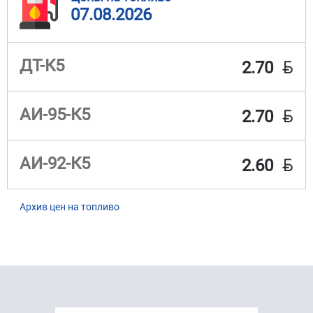
07.08.2026
BYN
ДТ-К5
2.70
BYN
АИ-95-К5
2.70
BYN
АИ-92-К5
2.60
Архив цен на топливо