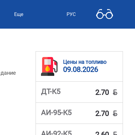
Еще
РУС
Цены на топливо
09.08.2026
едание
BYN
ДТ-К5
2.70
BYN
АИ-95-К5
2.70
BYN
АИ-92-К5
2.60