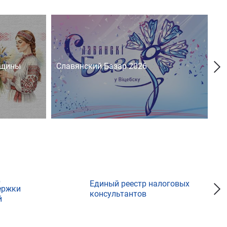
нщины
Славянский Базар 2026
На
д
Единый реестр налоговых
ержки
консультантов
й