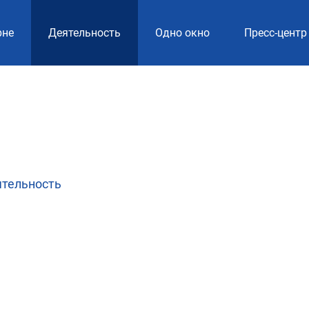
рне
Деятельность
Одно окно
Пресс-центр
ятельность