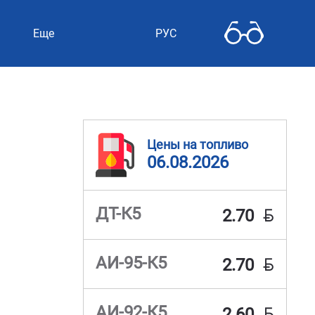
Еще
РУС
Цены на топливо
06.08.2026
BYN
ДТ-К5
2.70
BYN
АИ-95-К5
2.70
BYN
АИ-92-К5
2.60