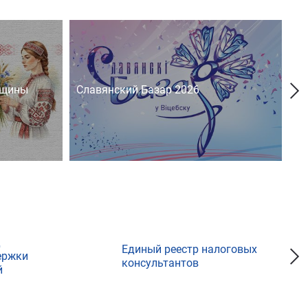
нщины
Славянский Базар 2026
На
д
Единый реестр налоговых
ержки
консультантов
й