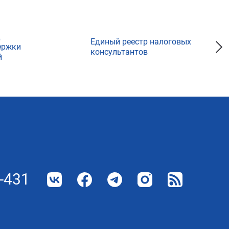
д
Единый реестр налоговых
ержки
консультантов
й
-431