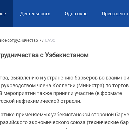
рне
Деятельность
Одно окно
Пресс-центр
ное сотрудничество
ЕАЭС
/ /
трудничества с Узбекистаном
тва, выявлению и устранению барьеров во взаимно
 руководством члена Коллегии (Министра) по торго
В мероприятии также приняли участие (в формате
усской нефтехимической отрасли.
матике применяемых узбекистанской стороной барь
вразийского экономического союза (технические ба