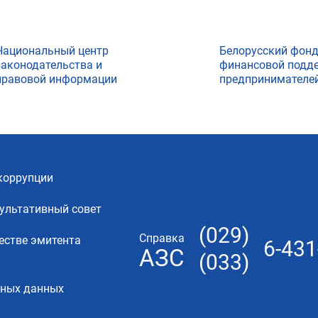
Национальный центр
Белорусский фон
законодательства и
финансовой подд
правовой информации
предпринимателе
коррупции
ультативный совет
(029)
Справка
естве эмитента
6-431
АЗС
(033)
ьных данных