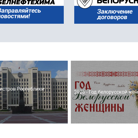
истров Республики
2026 - Год белорусской же