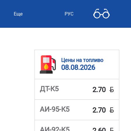
Еще
РУС
Цены на топливо
08.08.2026
BYN
ДТ-К5
2.70
BYN
АИ-95-К5
2.70
BYN
АИ-92-К5
2.60