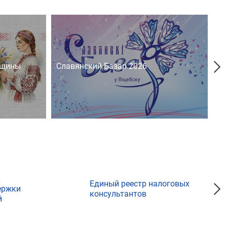
нщины
Славянский Базар 2026
На
д
Единый реестр налоговых
ержки
консультантов
й