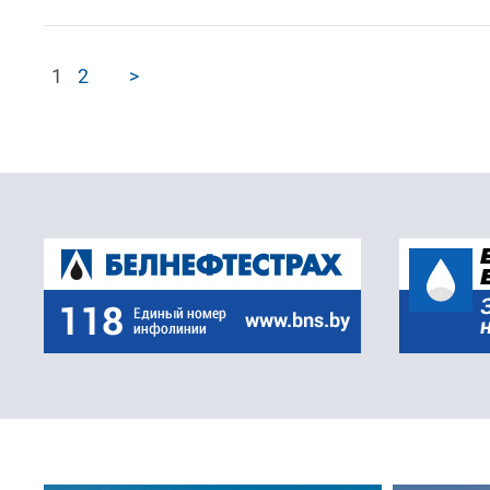
1
2
>