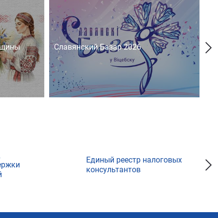
нщины
Славянский Базар 2026
На
д
Единый реестр налоговых
ержки
консультантов
й