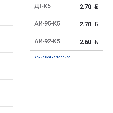
BYN
ДТ-К5
2.70
BYN
АИ-95-К5
2.70
BYN
АИ-92-К5
2.60
Архив цен на топливо