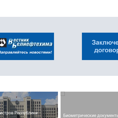
истров Республики
Биометрические документ