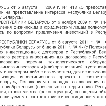
СЬ от 6 августа
2009 г. № 413 «О предоста
й на представление интересов Республики Белар
у Беларусь»
СПУБЛИКИ БЕЛАРУСЬ от 6 ноября 2009 г. № 144
вления физическим и юридическим лицам полномо
усь по вопросам привлечения инвестиций в Респ
СПУБЛИКИ БЕЛАРУСЬ от 6 августа 2011 г. № 10
ублики Беларусь от 6 июня 2011 г. № 4» (с Положе
ия инвестиционных договоров с Республикой Бел
ного реестра инвестиционных договоров с Респу
сования перечня технологического оборудо
озимого инвестором и (или) организацией, в установ
м инвестором либо с его участием, для использова
лизации инвестиционного проекта в соответс
еларусь, Положением о порядке согласования п
в, приобретенных (ввезенных на территорию Респ
ия, строительства (реконструкции), оснащения объ
реализуемом в соответствии с инвестиционным дог