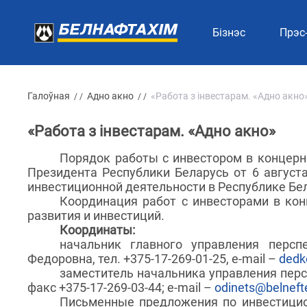
Бізнэс
Прэс
Галоўная
Адно акно
«Работа з інвестарам. «Адно акно
/ /
/ /
«Работа з інвестарам. «Адно акно»
Порядок работы с инвестором в концерн
Президента Республики Беларусь от 6 август
инвестиционной деятельности в Республике Бе
Координация работ с инвесторами в кон
развития и инвестиций.
Координаты:
начальник главного управления персп
Федоровна, тел. +375-17-269-01-25, e-mail –
dedk
заместитель начальника управления перс
факс +375-17-269-03-44;
e-mail –
odinets@belneft
Письменные предложения по инвестицио