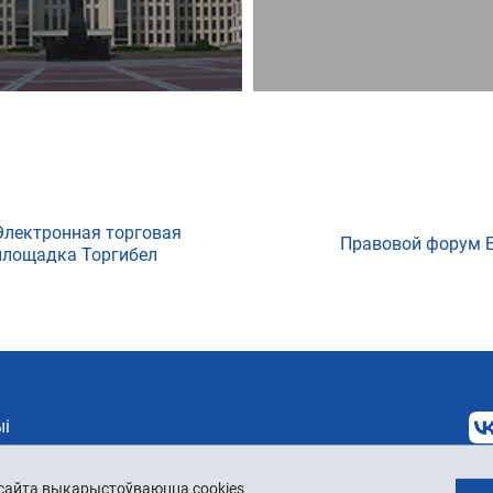
Электронная торговая
Правовой форум 
площадка Торгибел
і
 сайта выкарыстоўваюцца cookies