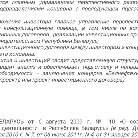
тся главным управлением перспективного разв
подразделениями концерна с последующей подго
ожения инвестора главное управление перспект
у консультационную помощь, в том числе по во
ционных договоров,
реализации инвестиционных пр
онодательством Республики Беларусь;
инвестиционного договора между инвестором и кон
ета концерна;
вития и инвестиций сводит представленную структ
одит анализ и обеспечивает подготовку и напра
еобходимости – заключения концерна «Белнефтех
роекта или проект инвестиционного договора).
ЛАРУСЬ от 6 августа 2009 г. № 10 «О соз
й деятельности
в Республике Беларусь»
(в ред. Д
2010 г. N 7, от 06 июня 2011г. N 4, от 31 января 20