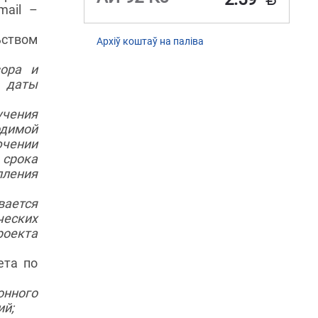
mail –
ьством
Архіў коштаў на паліва
вора и
с даты
учения
димой
ючении
 срока
пления
ается
ческих
оекта
ета по
онного
ий;