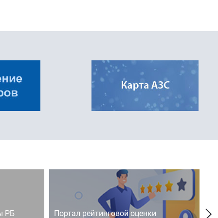
ы РБ
Портал рейтинговой оценки
Го