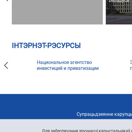
Беларусь
ІНТЭРНЭТ-РЭСУРСЫ
Национальное агентство
инвестиций и приватизации
Супрацьдзеянне карупцы
Для забеспячэння зручнасці карыстальнікаў