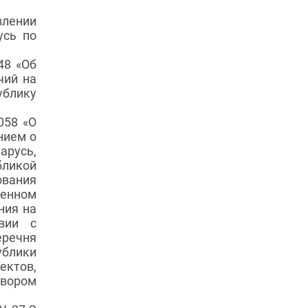
влении
усь по
8 «Об
чий на
ублику
58 «О
нием о
арусь,
бликой
вания
ленном
ния на
твии с
еречня
ублики
ектов,
овором