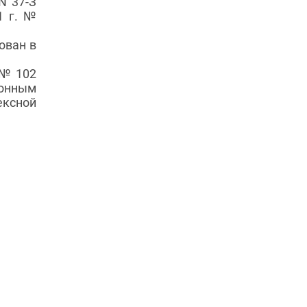
N 37-З
1 г. №
ован в
№ 102
ионным
ексной