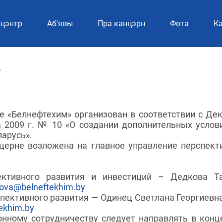
-цэнтр
Аб'явы
Пра канцэрн
Фотa
Ка
»
е «Белнефтехим» организован в соответствии с Де
а 2009 г. № 10 «О создании дополнительных услов
ларусь».
церне возложена на главное управление перспект
ективного развития и инвестиций – Дедкова Т
ova@belneftekhim.by
пективного развития — Одинец Светлана Георгиевна,
ekhim.by
нному сотрудничеству следует направлять в конц