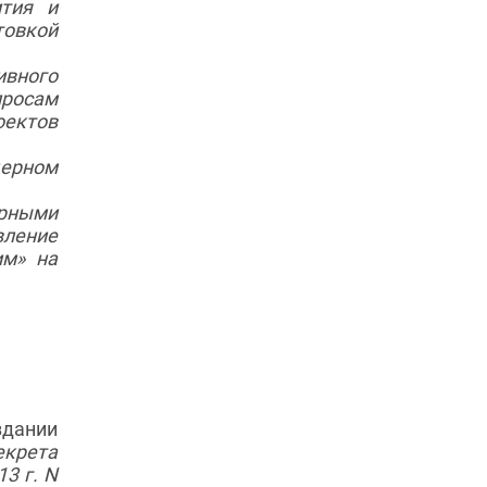
ития и
товкой
ивного
просам
оектов
церном
урными
вление
им» на
дании
екрета
13 г. N