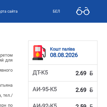
рта сайта
БЕЛ
Кошт паліва
08.08.2026
кретом
ий для
ивного
BYN
ДТ-K5
2.69
атьяна
BYN
АИ-95-К5
2.69
 тел./
BYN
ерн по
АИ-92-К5
2.59