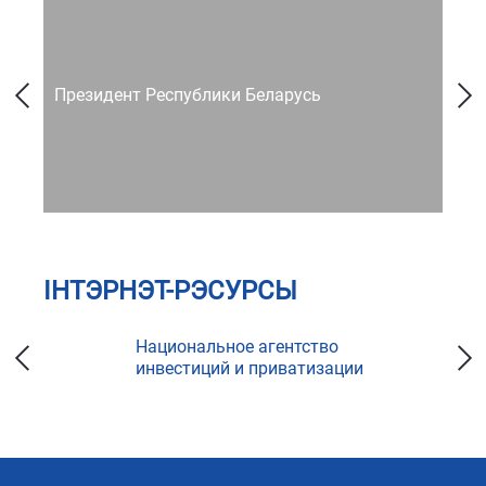
Президент Республики Беларусь
Со
ІНТЭРНЭТ-РЭСУРСЫ
Национальное агентство
инвестиций и приватизации