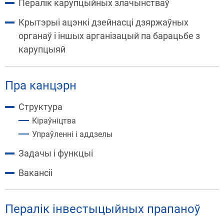
Пералік карупцыйных злачынстваў
Крытэрыі ацэнкі дзейнасці дзяржаўных
органаў і іншых арганізацый па барацьбе з
карупцыяй
Пра канцэрн
Структура
Кіраўніцтва
Упраўленні і аддзелы
Задачы і функцыі
Вакансіі
Пералік інвестыцыйных прапаноў