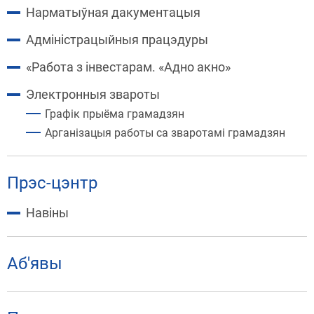
Нарматыўная дакументацыя
Адміністрацыйныя працэдуры
«Работа з інвестарам. «Адно акно»
Электронныя звароты
Графік прыёма грамадзян
Арганізацыя работы са зваротамі грамадзян
Прэс-цэнтр
Навіны
Аб'явы