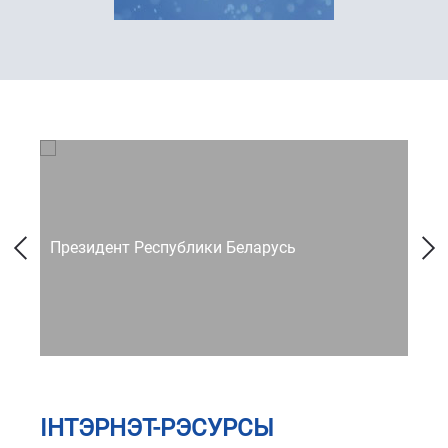
Президент Республики Беларусь
Со
ІНТЭРНЭТ-РЭСУРСЫ