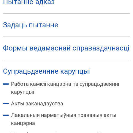
Пытанне-адказ
Задаць пытанне
Формы ведамаснай справаздачнасці
Супрацьдзеянне карупцыі
Работа камісіі канцэрна па супрацьдзеянні
карупцыі
Акты заканадаўства
Лакальныя нарматыўныя прававыя акты
канцэрна