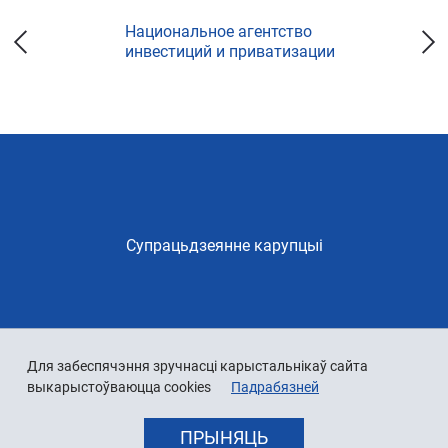
Национальное агентство
инвестиций и приватизации
Супрацьдзеянне карупцыі
Для забеспячэння зручнасці карыстальнікаў сайта
выкарыстоўваюцца cookies
Падрабязней
ПРЫНЯЦЬ