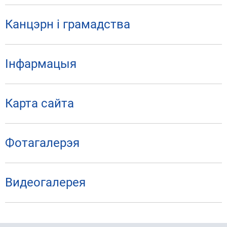
Канцэрн і грамадства
Iнфармацыя
Карта сайта
Фотaгалерэя
Видеогалерея