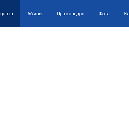
-цэнтр
Аб'явы
Пра канцэрн
Фотa
Ка