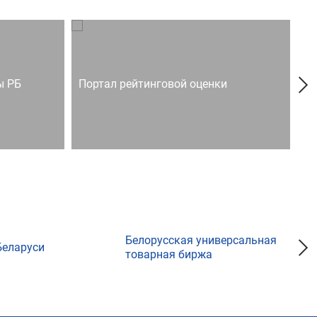
ы РБ
Портал рейтинговой оценки
Го
Белорусская универсальная
Беларуси
товарная биржа