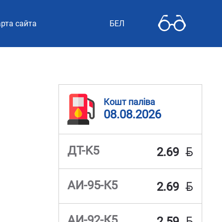
рта сайта
БЕЛ
Кошт паліва
08.08.2026
BYN
ДТ-K5
2.69
BYN
АИ-95-К5
2.69
BYN
АИ-92-К5
2.59