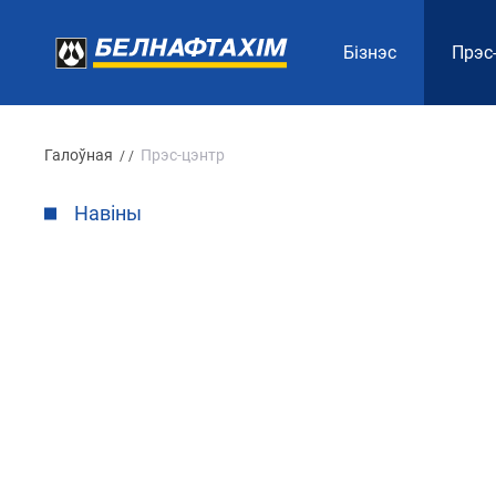
Бізнэс
Прэс
Галоўная
Прэс-цэнтр
/ /
Навіны