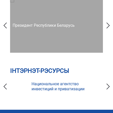
Президент Республики Беларусь
Со
ІНТЭРНЭТ-РЭСУРСЫ
Национальное агентство
инвестиций и приватизации