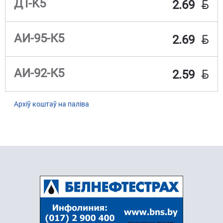
BYN
ДТ-K5
2.69
BYN
АИ-95-К5
2.69
BYN
АИ-92-К5
2.59
Архіў коштаў на паліва