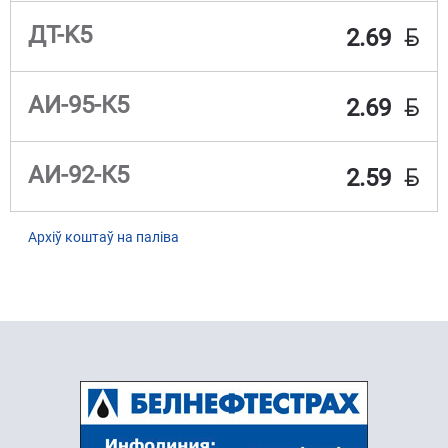
BYN
ДТ-K5
2.69
BYN
АИ-95-К5
2.69
BYN
АИ-92-К5
2.59
Архіў коштаў на паліва