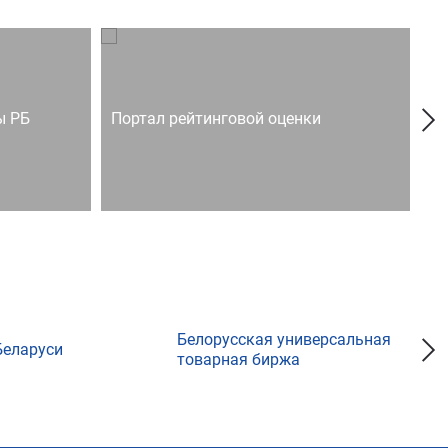
ы РБ
Портал рейтинговой оценки
Го
Белорусская универсальная
Беларуси
товарная биржа