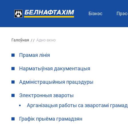
Бізнэс
Прэс
Галоўная
Адно акно
/ /
Прамая лінія
Нарматыўная дакументацыя
Адміністрацыйныя працэдуры
Электронныя звароты
Арганізацыя работы са зваротамі грама
Графік прыёма грамадзян