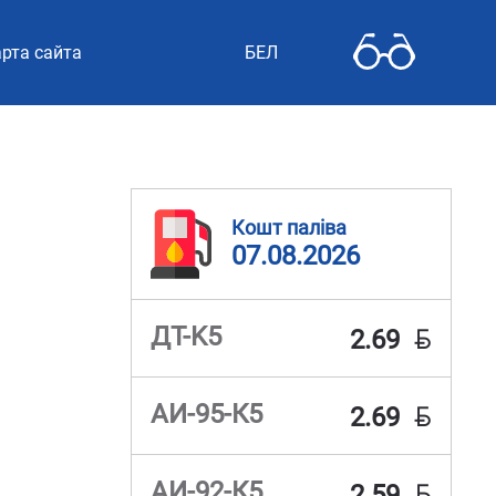
рта сайта
БЕЛ
Кошт паліва
07.08.2026
BYN
ДТ-K5
2.69
BYN
АИ-95-К5
2.69
BYN
АИ-92-К5
2.59