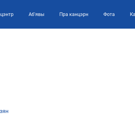
-цэнтр
Аб'явы
Пра канцэрн
Фотa
Ка
дзян