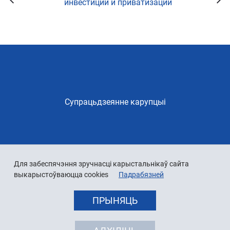
инвестиций и приватизации
Супрацьдзеянне карупцыі
Для забеспячэння зручнасці карыстальнікаў сайта
выкарыстоўваюцца cookies
Падрабязней
ПРЫНЯЦЬ