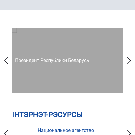
Президент Республики Беларусь
Со
ІНТЭРНЭТ-РЭСУРСЫ
Национальное агентство