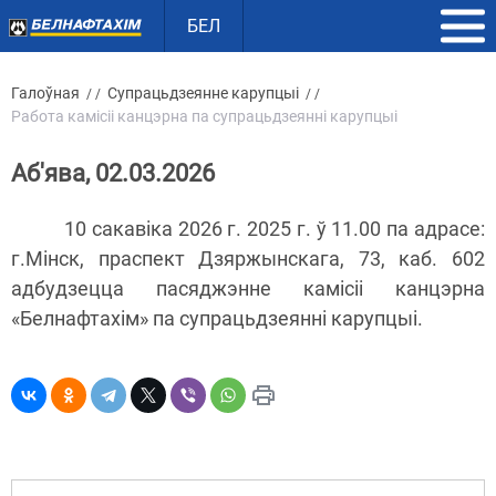
БЕЛ
Галоўная
Супрацьдзеянне карупцыі
/ /
/ /
Работа камісіі канцэрна па супрацьдзеянні карупцыі
Аб'ява, 02.03.2026
10 сакавіка 2026 г. 2025 г. ў 11.00 па адрасе:
г.Мінск, праспект Дзяржынскага, 73, каб. 602
адбудзецца пасяджэнне камісіі канцэрна
«Белнафтахім» па супрацьдзеянні карупцыі.