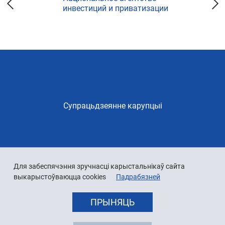
инвестиций и приватизации
Супрацьдзеянне карупцыі
Для забеспячэння зручнасці карыстальнікаў сайта
выкарыстоўваюцца cookies
Падрабязней
ПРЫНЯЦЬ