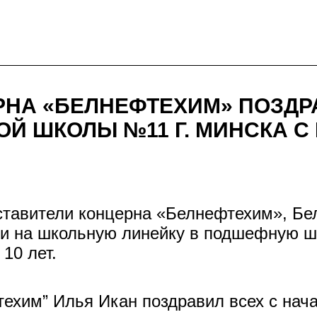
РНА «БЕЛНЕФТЕХИМ» ПОЗДР
Й ШКОЛЫ №11 Г. МИНСКА С
ставители концерна «Белнефтехим», Бел
 на школьную линейку в подшефную шко
10 лет.
ехим” Илья Икан поздравил всех с нача