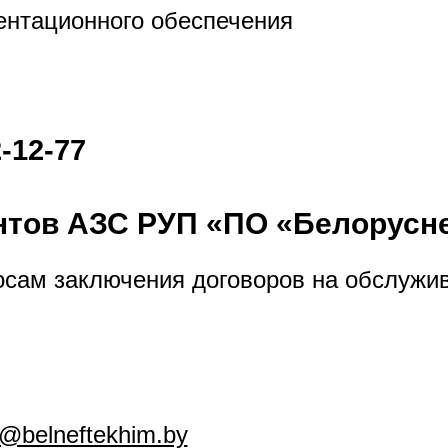
ентационного обеспечения
-12-77
нтов АЗС РУП «ПО «Белорусн
осам заключения договоров на обслужив
@belneftekhim.by