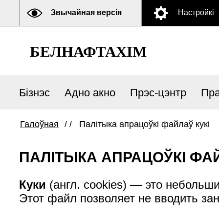
Звычайная версія
Настройкі
БЕЛНАФТАХІМ
Бізнэс
Адно акно
Прэс-цэнтр
Пра
Галоўная
/ /
Палітыка апрацоўкі файлаў кукі
ПАЛІТЫКА АПРАЦОЎКІ ФАЙ
Куки
(англ. cookies) — это небольш
Этот файл позволяет не вводить за