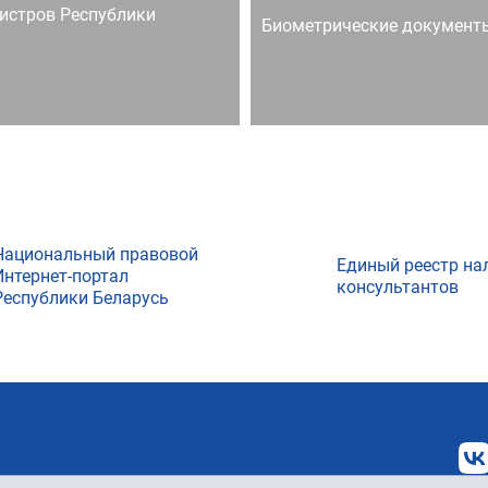
истров Республики
Биометрические документ
Национальный правовой
Единый реестр на
Интернет-портал
консультантов
Республики Беларусь