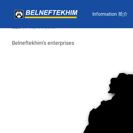
Information 简介
Main
Карта страны
/ /
Belneftekhim's enterprises