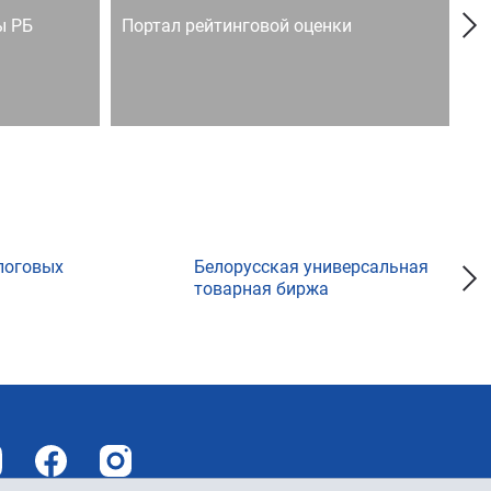
ы РБ
Портал рейтинговой оценки
Го
логовых
Белорусская универсальная
товарная биржа