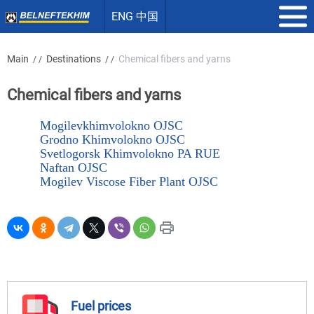
ENG 中国
Main
Destinations
Chemical fibers and yarns
/ /
/ /
Chemical fibers and yarns
Mogilevkhimvolokno OJSC
Grodno Khimvolokno OJSC
Svetlogorsk Khimvolokno PA RUE
Naftan OJSC
Mogilev Viscose Fiber Plant OJSC
Fuel prices